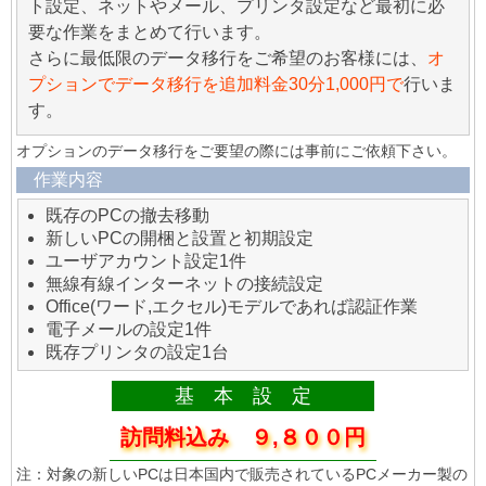
ト設定、ネットやメール、プリンタ設定など最初に必
要な作業をまとめて行います。
さらに最低限のデータ移行をご希望のお客様には、
オ
プションでデータ移行を追加料金30分1,000円で
行いま
す。
オプションのデータ移行をご要望の際には事前にご依頼下さい。
作業内容
既存のPCの撤去移動
新しいPCの開梱と設置と初期設定
ユーザアカウント設定1件
無線有線インターネットの接続設定
Office(ワード,エクセル)モデルであれば認証作業
電子メールの設定1件
既存プリンタの設定1台
基 本 設 定
訪問料込み ９,８００円
注：対象の新しいPCは日本国内で販売されているPCメーカー製の