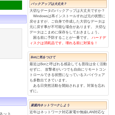
バックアップは大丈夫？
大切なデータのバックアップは大丈夫ですか？
Windowsは再インストールすれば元の状態に
戻せますが、ご自身で作成した大切なデータは
元に戻す事が不可能な場合があります。 大切な
データはこまめに保存をしておきましょう。
困る前に予防することが一番です。
ハードデ
ィスクは消耗品です。壊れる前に対策を！
Botに気をつけて
最近はBotと呼ばれる感染しても普段は全く活動
せずに、 攻撃者がいつでも自由にリモートコン
トロールできる状態になっているスパイウェア
も多数出てきています。
ある日突然活動を開始されます。対策を忘れ
ずに。
家庭内ネットワークしよう
近年はネットワーク対応家電や無線LAN対応な
ネット、