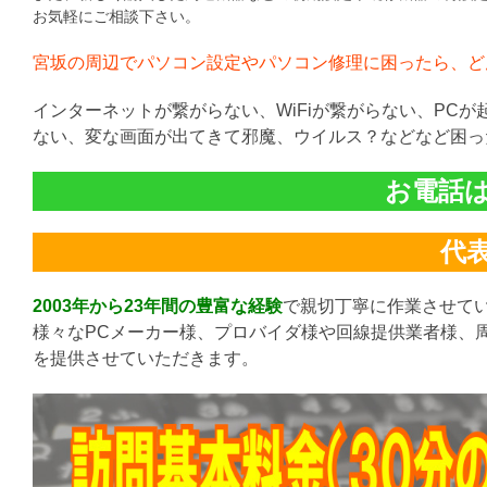
お気軽にご相談下さい。
宮坂の周辺でパソコン設定やパソコン修理に困ったら、ど
インターネットが繋がらない、WiFiが繋がらない、PC
ない、変な画面が出てきて邪魔、ウイルス？などなど困っ
お電話は直
代表:
2003年から23年間の豊富な経験
で親切丁寧に作業させて
様々なPCメーカー様、プロバイダ様や回線提供業者様、
を提供させていただきます。