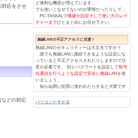
ど便利な機器が増えています。
りの対応をさせ
でも使いこなせてないのが実情だったりして…
PC-TASKALで
構築や設定そして使い方のレク
チャーまで
ひとまとめにお任せ下さい。
無線LANの不正アクセスに注意！
無線LANのセキュリティーは大丈夫ですか？
誰でも無線LANに接続できるような設定にな
っていると不正アクセスされたりしますので注
意が必要です。 IDとパスワードを設定して
暗号
化通信を行うような設定で安全に無線LAN
を使
いましょう。
知らぬ間に犯罪に使われたりすると大変です
談などの対応
パソコンたすかる