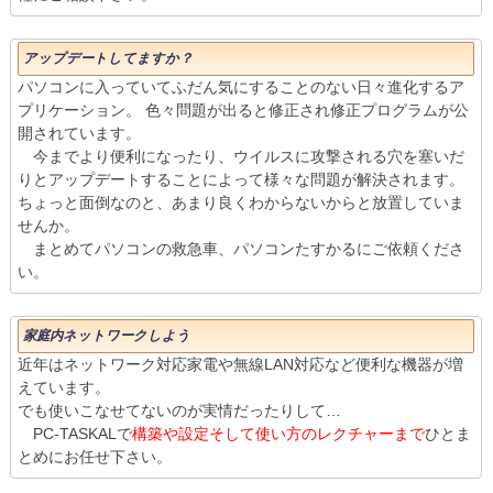
アップデートしてますか？
パソコンに入っていてふだん気にすることのない日々進化するア
プリケーション。 色々問題が出ると修正され修正プログラムが公
開されています。
今までより便利になったり、ウイルスに攻撃される穴を塞いだ
りとアップデートすることによって様々な問題が解決されます。
ちょっと面倒なのと、あまり良くわからないからと放置していま
せんか。
まとめてパソコンの救急車、パソコンたすかるにご依頼くださ
い。
家庭内ネットワークしよう
近年はネットワーク対応家電や無線LAN対応など便利な機器が増
えています。
でも使いこなせてないのが実情だったりして…
PC-TASKALで
構築や設定そして使い方のレクチャーまで
ひとま
とめにお任せ下さい。