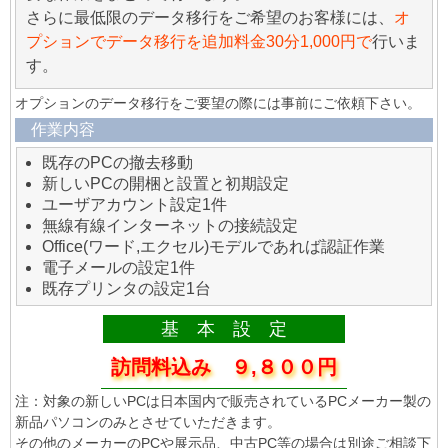
さらに最低限のデータ移行をご希望のお客様には、
オ
プションでデータ移行を追加料金30分1,000円で
行いま
す。
オプションのデータ移行をご要望の際には事前にご依頼下さい。
作業内容
既存のPCの撤去移動
新しいPCの開梱と設置と初期設定
ユーザアカウント設定1件
無線有線インターネットの接続設定
Office(ワード,エクセル)モデルであれば認証作業
電子メールの設定1件
既存プリンタの設定1台
基 本 設 定
訪問料込み ９,８００円
注：対象の新しいPCは日本国内で販売されているPCメーカー製の
新品パソコンのみとさせていただきます。
その他のメーカーのPCや展示品、中古PC等の場合は別途ご相談下