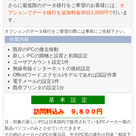
さらに最低限のデータ移行をご希望のお客様には、
オ
プションでデータ移行を追加料金30分1,000円で
行いま
す。
オプションのデータ移行をご要望の際には事前にご依頼下さい。
作業内容
既存のPCの撤去移動
新しいPCの開梱と設置と初期設定
ユーザアカウント設定1件
無線有線インターネットの接続設定
Office(ワード,エクセル)モデルであれば認証作業
電子メールの設定1件
既存プリンタの設定1台
基 本 設 定
訪問料込み ９,８００円
注：対象の新しいPCは日本国内で販売されているPCメーカー製の
新品パソコンのみとさせていただきます。
その他のメーカーのPCや展示品、中古PC等の場合は別途ご相談下