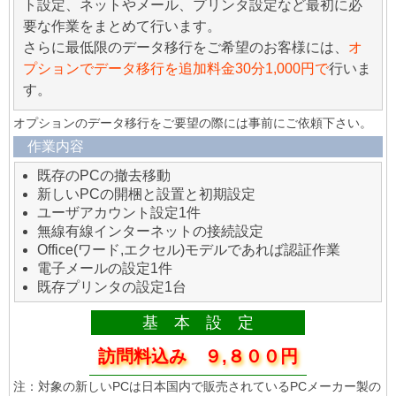
ト設定、ネットやメール、プリンタ設定など最初に必
要な作業をまとめて行います。
さらに最低限のデータ移行をご希望のお客様には、
オ
プションでデータ移行を追加料金30分1,000円で
行いま
す。
オプションのデータ移行をご要望の際には事前にご依頼下さい。
作業内容
既存のPCの撤去移動
新しいPCの開梱と設置と初期設定
ユーザアカウント設定1件
無線有線インターネットの接続設定
Office(ワード,エクセル)モデルであれば認証作業
電子メールの設定1件
既存プリンタの設定1台
基 本 設 定
訪問料込み ９,８００円
注：対象の新しいPCは日本国内で販売されているPCメーカー製の