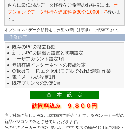
さらに最低限のデータ移行をご希望のお客様には、
オ
プションでデータ移行を追加料金30分1,000円で
行いま
す。
オプションのデータ移行をご要望の際には事前にご依頼下さい。
作業内容
既存のPCの撤去移動
新しいPCの開梱と設置と初期設定
ユーザアカウント設定1件
無線有線インターネットの接続設定
Office(ワード,エクセル)モデルであれば認証作業
電子メールの設定1件
既存プリンタの設定1台
基 本 設 定
訪問料込み ９,８００円
注：対象の新しいPCは日本国内で販売されているPCメーカー製の
新品パソコンのみとさせていただきます。
その他のメーカーのPCや展示品、中古PC等の場合は別途ご相談下