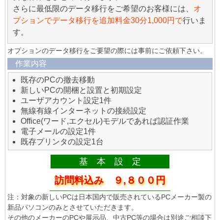
さらに最低限のデータ移行をご希望のお客様には、
オ
プションでデータ移行を追加料金30分1,000円で
行いま
す。
オプションのデータ移行をご要望の際には事前にご依頼下さい。
作業内容
既存のPCの撤去移動
新しいPCの開梱と設置と初期設定
ユーザアカウント設定1件
無線有線インターネットの接続設定
Office(ワード,エクセル)モデルであれば認証作業
電子メールの設定1件
既存プリンタの設定1台
基 本 設 定
訪問料込み ９,８００円
注：対象の新しいPCは日本国内で販売されているPCメーカー製の
新品パソコンのみとさせていただきます。
その他のメーカーのPCや展示品、中古PC等の場合は別途ご相談下