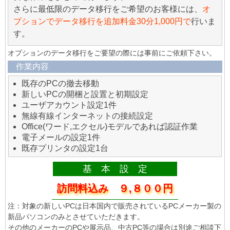
さらに最低限のデータ移行をご希望のお客様には、
オ
プションでデータ移行を追加料金30分1,000円で
行いま
す。
オプションのデータ移行をご要望の際には事前にご依頼下さい。
作業内容
既存のPCの撤去移動
新しいPCの開梱と設置と初期設定
ユーザアカウント設定1件
無線有線インターネットの接続設定
Office(ワード,エクセル)モデルであれば認証作業
電子メールの設定1件
既存プリンタの設定1台
基 本 設 定
訪問料込み ９,８００円
注：対象の新しいPCは日本国内で販売されているPCメーカー製の
新品パソコンのみとさせていただきます。
その他のメーカーのPCや展示品、中古PC等の場合は別途ご相談下