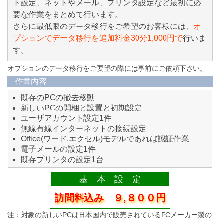
ト設定、ネットやメール、プリンタ設定など最初に必
要な作業をまとめて行います。
さらに最低限のデータ移行をご希望のお客様には、
オ
プションでデータ移行を追加料金30分1,000円で
行いま
す。
オプションのデータ移行をご要望の際には事前にご依頼下さい。
作業内容
既存のPCの撤去移動
新しいPCの開梱と設置と初期設定
ユーザアカウント設定1件
無線有線インターネットの接続設定
Office(ワード,エクセル)モデルであれば認証作業
電子メールの設定1件
既存プリンタの設定1台
基 本 設 定
訪問料込み ９,８００円
注：対象の新しいPCは日本国内で販売されているPCメーカー製の