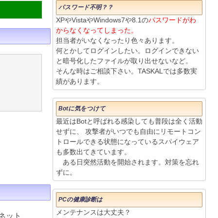
パスワード不明？？
XPやVistaやWindows7や8.1の
パスワードがわ
からなくなってしまった。
担当者がいなくなったり色々あります。
何とかしてログインしたい。ログインできない
と暗号化したファイルが取り出せないなど。
そんな時はご相談下さい。TASKALでは多数実
績があります。
Botに気をつけて
最近はBotと呼ばれる感染しても普段は全く活動
せずに、 攻撃者がいつでも自由にリモートコン
トロールできる状態になっているスパイウェア
も多数出てきています。
ある日突然活動を開始されます。対策を忘れ
ずに。
PCの健康診断は
メンテナンスは大丈夫？
ネット、