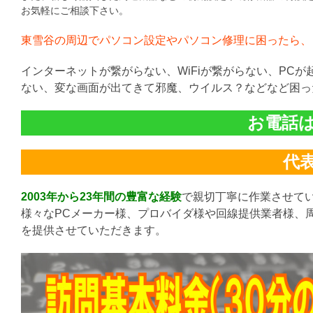
お気軽にご相談下さい。
東雪谷の周辺でパソコン設定やパソコン修理に困ったら、
インターネットが繋がらない、WiFiが繋がらない、PC
ない、変な画面が出てきて邪魔、ウイルス？などなど困っ
お電話は直
代表:
2003年から23年間の豊富な経験
で親切丁寧に作業させて
様々なPCメーカー様、プロバイダ様や回線提供業者様、
を提供させていただきます。