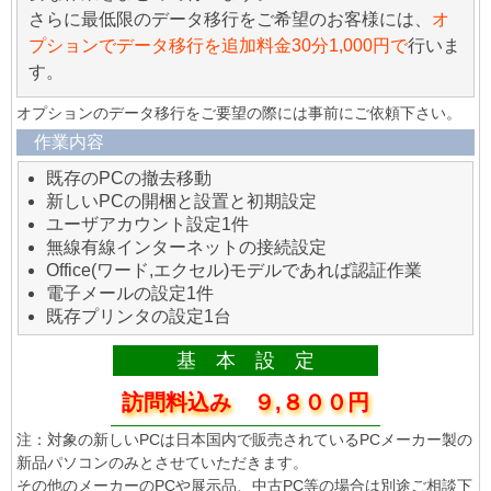
さらに最低限のデータ移行をご希望のお客様には、
オ
プションでデータ移行を追加料金30分1,000円で
行いま
す。
オプションのデータ移行をご要望の際には事前にご依頼下さい。
作業内容
既存のPCの撤去移動
新しいPCの開梱と設置と初期設定
ユーザアカウント設定1件
無線有線インターネットの接続設定
Office(ワード,エクセル)モデルであれば認証作業
電子メールの設定1件
既存プリンタの設定1台
基 本 設 定
訪問料込み ９,８００円
注：対象の新しいPCは日本国内で販売されているPCメーカー製の
新品パソコンのみとさせていただきます。
その他のメーカーのPCや展示品、中古PC等の場合は別途ご相談下