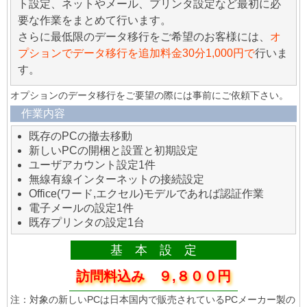
ト設定、ネットやメール、プリンタ設定など最初に必
要な作業をまとめて行います。
さらに最低限のデータ移行をご希望のお客様には、
オ
プションでデータ移行を追加料金30分1,000円で
行いま
す。
オプションのデータ移行をご要望の際には事前にご依頼下さい。
作業内容
既存のPCの撤去移動
新しいPCの開梱と設置と初期設定
ユーザアカウント設定1件
無線有線インターネットの接続設定
Office(ワード,エクセル)モデルであれば認証作業
電子メールの設定1件
既存プリンタの設定1台
基 本 設 定
訪問料込み ９,８００円
注：対象の新しいPCは日本国内で販売されているPCメーカー製の