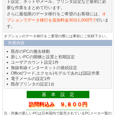
ト設定、ネットやメール、プリンタ設定など最初に必
要な作業をまとめて行います。
さらに最低限のデータ移行をご希望のお客様には、
オ
プションでデータ移行を追加料金30分1,000円で
行いま
す。
オプションのデータ移行をご要望の際には事前にご依頼下さい。
作業内容
既存のPCの撤去移動
新しいPCの開梱と設置と初期設定
ユーザアカウント設定1件
無線有線インターネットの接続設定
Office(ワード,エクセル)モデルであれば認証作業
電子メールの設定1件
既存プリンタの設定1台
基 本 設 定
訪問料込み ９,８００円
注：対象の新しいPCは日本国内で販売されているPCメーカー製の