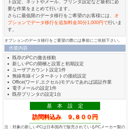
ト設定、ネットやメール、プリンタ設定など最初に必
要な作業をまとめて行います。
さらに最低限のデータ移行をご希望のお客様には、
オ
プションでデータ移行を追加料金30分1,000円で
行いま
す。
オプションのデータ移行をご要望の際には事前にご依頼下さい。
作業内容
既存のPCの撤去移動
新しいPCの開梱と設置と初期設定
ユーザアカウント設定1件
無線有線インターネットの接続設定
Office(ワード,エクセル)モデルであれば認証作業
電子メールの設定1件
既存プリンタの設定1台
基 本 設 定
訪問料込み ９,８００円
注：対象の新しいPCは日本国内で販売されているPCメーカー製の