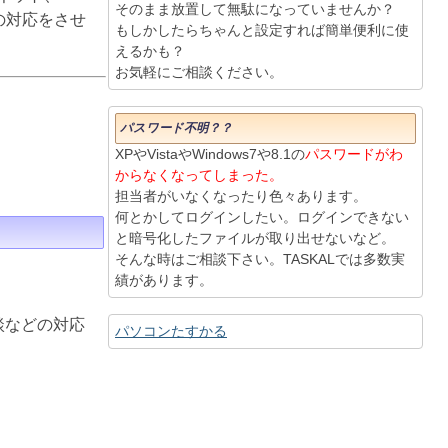
そのまま放置して無駄になっていませんか？
りの対応をさせ
もしかしたらちゃんと設定すれば簡単便利に使
えるかも？
お気軽にご相談ください。
パスワード不明？？
XPやVistaやWindows7や8.1の
パスワードがわ
からなくなってしまった。
担当者がいなくなったり色々あります。
何とかしてログインしたい。ログインできない
と暗号化したファイルが取り出せないなど。
そんな時はご相談下さい。TASKALでは多数実
績があります。
談などの対応
パソコンたすかる