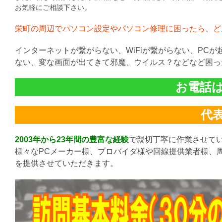
お気軽にご相談下さい。
栄町の周辺でパソコン設定やパソコン修理に困ったら、ど
インターネットが繋がらない、WiFiが繋がらない、PC
ない、変な画面が出てきて邪魔、ウイルス？などなど困っ
お電話は直
代表:
2003年から23年間の豊富な経験
で親切丁寧に作業させて
様々なPCメーカー様、プロバイダ様や回線提供業者様、
を提供させていただきます。