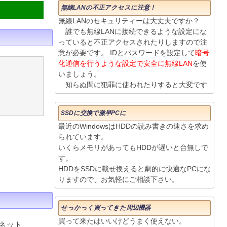
無線LANの不正アクセスに注意！
無線LANのセキュリティーは大丈夫ですか？
誰でも無線LANに接続できるような設定にな
っていると不正アクセスされたりしますので注
意が必要です。 IDとパスワードを設定して
暗号
化通信を行うような設定で安全に無線LAN
を使
いましょう。
知らぬ間に犯罪に使われたりすると大変です
SSDに交換で激早PCに
最近のWindowsはHDDの読み書きの速さを求め
られています。
いくらメモリがあってもHDDが遅いと台無しで
す。
HDDをSSDに載せ換えると劇的に快適なPCにな
りますので、お気軽にご相談下さい。
せっかっく買ってきた周辺機器
買って来たはいいけどうまく使えない。
ネット、