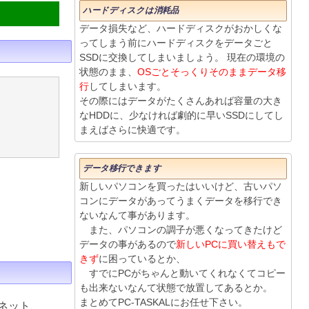
ハードディスクは消耗品
データ損失など、ハードディスクがおかしくな
ってしまう前にハードディスクをデータごと
SSDに交換してしまいましょう。 現在の環境の
状態のまま、
OSごとそっくりそのままデータ移
行
してしまいます。
その際にはデータがたくさんあれば容量の大き
なHDDに、少なければ劇的に早いSSDにしてし
まえばさらに快適です。
データ移行できます
新しいパソコンを買ったはいいけど、古いパソ
コンにデータがあってうまくデータを移行でき
ないなんて事があります。
また、パソコンの調子が悪くなってきたけど
データの事があるので
新しいPCに買い替えもで
きず
に困っているとか、
すでにPCがちゃんと動いてくれなくてコピー
も出来ないなんて状態で放置してあるとか。
まとめてPC-TASKALにお任せ下さい。
ネット、