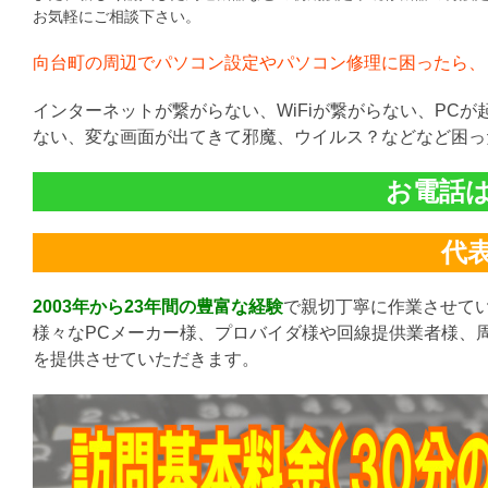
お気軽にご相談下さい。
向台町の周辺でパソコン設定やパソコン修理に困ったら、
インターネットが繋がらない、WiFiが繋がらない、PC
ない、変な画面が出てきて邪魔、ウイルス？などなど困っ
お電話は直
代表:
2003年から23年間の豊富な経験
で親切丁寧に作業させて
様々なPCメーカー様、プロバイダ様や回線提供業者様、
を提供させていただきます。