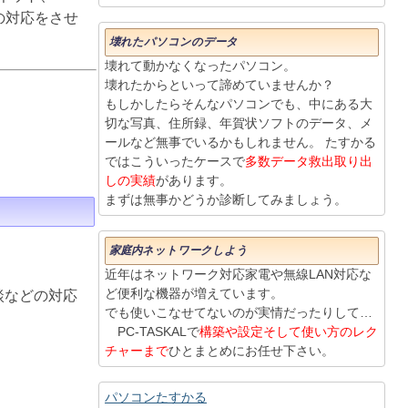
りの対応をさせ
壊れたパソコンのデータ
壊れて動かなくなったパソコン。
壊れたからといって諦めていませんか？
もしかしたらそんなパソコンでも、中にある大
切な写真、住所録、年賀状ソフトのデータ、メ
ールなど無事でいるかもしれません。 たすかる
ではこういったケースで
多数データ救出取り出
しの実績
があります。
まずは無事かどうか診断してみましょう。
家庭内ネットワークしよう
近年はネットワーク対応家電や無線LAN対応な
ど便利な機器が増えています。
談などの対応
でも使いこなせてないのが実情だったりして…
PC-TASKALで
構築や設定そして使い方のレク
チャーまで
ひとまとめにお任せ下さい。
パソコンたすかる