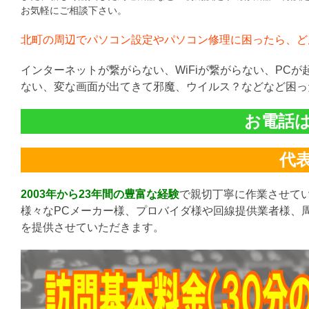
お気軽にご相談下さい。
北町の周辺でパソコン設定やパソコン修理に困ったら、ど
インターネットが繋がらない、WiFiが繋がらない、PC
ない、変な画面が出てきて邪魔、ウイルス？などなど困っ
お電話は直
代表:
2003年から23年間の豊富な経験
で親切丁寧に作業させて
様々なPCメーカー様、プロバイダ様や回線提供業者様、
を提供させていただきます。