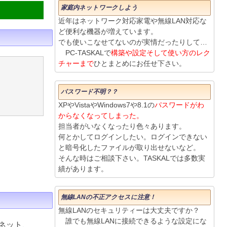
家庭内ネットワークしよう
近年はネットワーク対応家電や無線LAN対応な
ど便利な機器が増えています。
でも使いこなせてないのが実情だったりして…
PC-TASKALで
構築や設定そして使い方のレク
チャーまで
ひとまとめにお任せ下さい。
パスワード不明？？
XPやVistaやWindows7や8.1の
パスワードがわ
からなくなってしまった。
担当者がいなくなったり色々あります。
何とかしてログインしたい。ログインできない
と暗号化したファイルが取り出せないなど。
そんな時はご相談下さい。TASKALでは多数実
績があります。
無線LANの不正アクセスに注意！
無線LANのセキュリティーは大丈夫ですか？
誰でも無線LANに接続できるような設定にな
ネット、