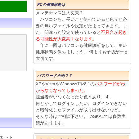
PCの健康診断は
メンテナンスは大丈夫？
パソコンも、長いこと使っていると色々と必
要の無いファイルや設定がたまってきます。 ま
た、間違った設定で使っていると
不具合が起き
る可能性が大変高くなります。
年に一回はパソコンも健康診断をして、良い
健康状態を保ちましょう。 何よりも予防が一番
大切です。
パスワード不明？？
XPやVistaやWindows7や8.1の
パスワードがわ
からなくなってしまった。
担当者がいなくなったり色々あります。
何とかしてログインしたい。ログインできない
と暗号化したファイルが取り出せないなど。
そんな時はご相談下さい。TASKALでは多数実
績があります。
ネット、