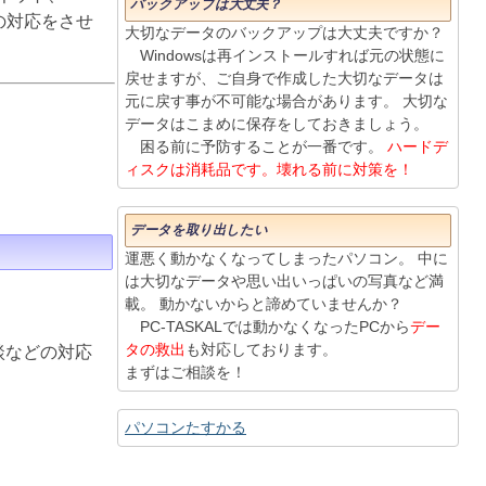
バックアップは大丈夫？
りの対応をさせ
大切なデータのバックアップは大丈夫ですか？
Windowsは再インストールすれば元の状態に
戻せますが、ご自身で作成した大切なデータは
元に戻す事が不可能な場合があります。 大切な
データはこまめに保存をしておきましょう。
困る前に予防することが一番です。
ハードデ
ィスクは消耗品です。壊れる前に対策を！
データを取り出したい
運悪く動かなくなってしまったパソコン。 中に
は大切なデータや思い出いっぱいの写真など満
載。 動かないからと諦めていませんか？
PC-TASKALでは動かなくなったPCから
デー
タの救出
も対応しております。
談などの対応
まずはご相談を！
パソコンたすかる