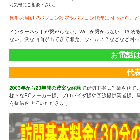
お気軽にご相談下さい。
泉町の周辺でパソコン設定やパソコン修理に困ったら、ど
インターネットが繋がらない、WiFiが繋がらない、PC
ない、変な画面が出てきて邪魔、ウイルス？などなど困っ
お電話は直
代表:
2003年から23年間の豊富な経験
で親切丁寧に作業させて
様々なPCメーカー様、プロバイダ様や回線提供業者様、
を提供させていただきます。