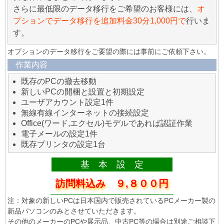
さらに最低限のデータ移行をご希望のお客様には、
オ
プションでデータ移行を追加料金30分1,000円で
行いま
す。
オプションのデータ移行をご要望の際には事前にご依頼下さい。
作業内容
既存のPCの撤去移動
新しいPCの開梱と設置と初期設定
ユーザアカウント設定1件
無線有線インターネットの接続設定
Office(ワード,エクセル)モデルであれば認証作業
電子メールの設定1件
既存プリンタの設定1台
基 本 設 定
訪問料込み ９,８００円
注：対象の新しいPCは日本国内で販売されているPCメーカー製の
新品パソコンのみとさせていただきます。
その他のメーカーのPCや展示品、中古PC等の場合は別途ご相談下