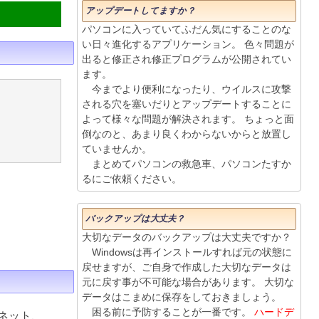
アップデートしてますか？
パソコンに入っていてふだん気にすることのな
い日々進化するアプリケーション。 色々問題が
出ると修正され修正プログラムが公開されてい
ます。
今までより便利になったり、ウイルスに攻撃
される穴を塞いだりとアップデートすることに
よって様々な問題が解決されます。 ちょっと面
倒なのと、あまり良くわからないからと放置し
ていませんか。
まとめてパソコンの救急車、パソコンたすか
るにご依頼ください。
バックアップは大丈夫？
大切なデータのバックアップは大丈夫ですか？
Windowsは再インストールすれば元の状態に
戻せますが、ご自身で作成した大切なデータは
元に戻す事が不可能な場合があります。 大切な
データはこまめに保存をしておきましょう。
困る前に予防することが一番です。
ハードデ
ネット、