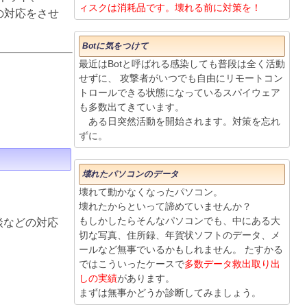
ィスクは消耗品です。壊れる前に対策を！
りの対応をさせ
Botに気をつけて
最近はBotと呼ばれる感染しても普段は全く活動
せずに、 攻撃者がいつでも自由にリモートコン
トロールできる状態になっているスパイウェア
も多数出てきています。
ある日突然活動を開始されます。対策を忘れ
ずに。
壊れたパソコンのデータ
壊れて動かなくなったパソコン。
壊れたからといって諦めていませんか？
もしかしたらそんなパソコンでも、中にある大
談などの対応
切な写真、住所録、年賀状ソフトのデータ、メ
ールなど無事でいるかもしれません。 たすかる
ではこういったケースで
多数データ救出取り出
しの実績
があります。
まずは無事かどうか診断してみましょう。