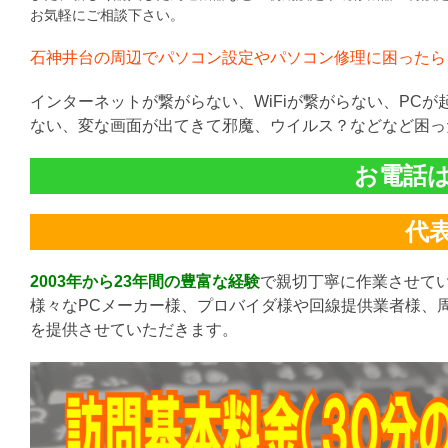
お気軽にご相談下さい。
石神井台の周辺でパソコン設定やパソコン修理に困ったら
インターネットが繋がらない、WiFiが繋がらない、PC
ない、変な画面が出てきて邪魔、ウイルス？などなど困っ
お電話は直
代表:
2003年から23年間の豊富な経験
で親切丁寧に作業させて
様々なPCメーカー様、プロバイダ様や回線提供業者様、
を提供させていただきます。