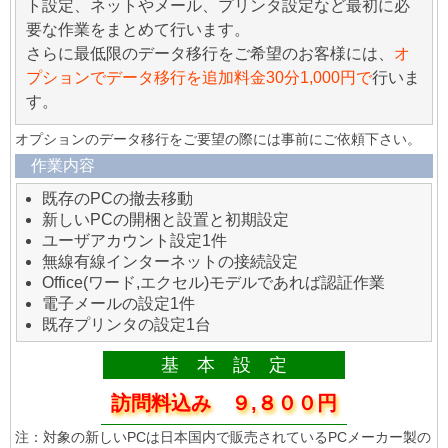
ト設定、ネットやメール、プリンタ設定など最初に必
要な作業をまとめて行います。
さらに最低限のデータ移行をご希望のお客様には、
オ
プションでデータ移行を追加料金30分1,000円で
行いま
す。
オプションのデータ移行をご要望の際には事前にご依頼下さい。
作業内容
既存のPCの撤去移動
新しいPCの開梱と設置と初期設定
ユーザアカウント設定1件
無線有線インターネットの接続設定
Office(ワード,エクセル)モデルであれば認証作業
電子メールの設定1件
既存プリンタの設定1台
基 本 設 定
訪問料込み ９,８００円
注：対象の新しいPCは日本国内で販売されているPCメーカー製の