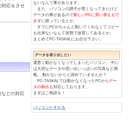
ないなんて事があります。
りの対応をさせ
また、パソコンの調子が悪くなってきたけど
データの事があるので
新しいPCに買い替えもで
きず
に困っているとか、
すでにPCがちゃんと動いてくれなくてコピー
も出来ないなんて状態で放置してあるとか。
まとめてPC-TASKALにお任せ下さい。
データを取り出したい
運悪く動かなくなってしまったパソコン。 中に
は大切なデータや思い出いっぱいの写真など満
載。 動かないからと諦めていませんか？
PC-TASKALでは動かなくなったPCから
デー
タの救出
も対応しております。
まずはご相談を！
談などの対応
パソコンたすかる