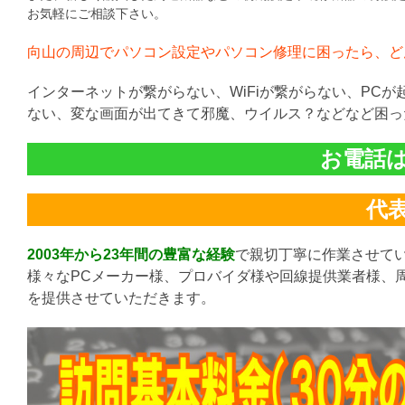
お気軽にご相談下さい。
向山の周辺でパソコン設定やパソコン修理に困ったら、ど
インターネットが繋がらない、WiFiが繋がらない、PC
ない、変な画面が出てきて邪魔、ウイルス？などなど困っ
お電話は直
代表:
2003年から23年間の豊富な経験
で親切丁寧に作業させて
様々なPCメーカー様、プロバイダ様や回線提供業者様、
を提供させていただきます。