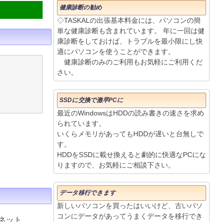
健康診断の勧め
◇TASKALの出張基本料金には、パソコンの簡
単な健康診断も含まれています。 年に一回は健
康診断をしておけば、トラブルを最小限にし快
適にパソコンを使うことができます。
健康診断のみのご利用もお気軽にご利用くだ
さい。
SSDに交換で激早PCに
最近のWindowsはHDDの読み書きの速さを求め
られています。
いくらメモリがあってもHDDが遅いと台無しで
す。
HDDをSSDに載せ換えると劇的に快適なPCにな
りますので、お気軽にご相談下さい。
データ移行できます
新しいパソコンを買ったはいいけど、古いパソ
コンにデータがあってうまくデータを移行でき
ネット、