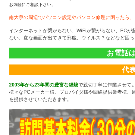
お気軽にご相談下さい。
南大泉の周辺でパソコン設定やパソコン修理に困ったら、
インターネットが繋がらない、WiFiが繋がらない、PC
ない、変な画面が出てきて邪魔、ウイルス？などなど困っ
お電話は直
代表:
2003年から23年間の豊富な経験
で親切丁寧に作業させて
様々なPCメーカー様、プロバイダ様や回線提供業者様、
を提供させていただきます。