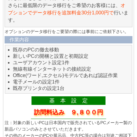
さらに最低限のデータ移行をご希望のお客様には、
オ
プションでデータ移行を追加料金30分1,000円で
行いま
す。
オプションのデータ移行をご要望の際には事前にご依頼下さい。
作業内容
既存のPCの撤去移動
新しいPCの開梱と設置と初期設定
ユーザアカウント設定1件
無線有線インターネットの接続設定
Office(ワード,エクセル)モデルであれば認証作業
電子メールの設定1件
既存プリンタの設定1台
基 本 設 定
訪問料込み ９,８００円
注：対象の新しいPCは日本国内で販売されているPCメーカー製の
新品パソコンのみとさせていただきます。
その他のメーカーのPCや展示品、中古PC等の場合は別途ご相談下