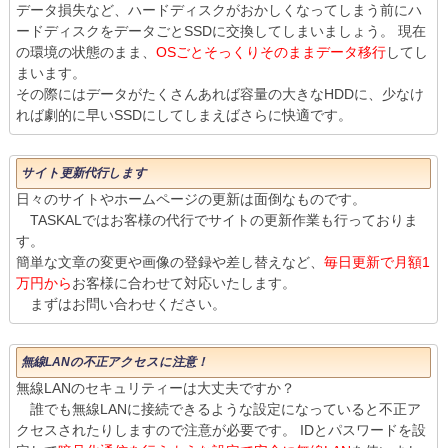
データ損失など、ハードディスクがおかしくなってしまう前にハ
ードディスクをデータごとSSDに交換してしまいましょう。 現在
の環境の状態のまま、
OSごとそっくりそのままデータ移行
してし
まいます。
その際にはデータがたくさんあれば容量の大きなHDDに、少なけ
れば劇的に早いSSDにしてしまえばさらに快適です。
サイト更新代行します
日々のサイトやホームページの更新は面倒なものです。
TASKALではお客様の代行でサイトの更新作業も行っておりま
す。
簡単な文章の変更や画像の登録や差し替えなど、
毎日更新で月額1
万円から
お客様に合わせて対応いたします。
まずはお問い合わせください。
無線LANの不正アクセスに注意！
無線LANのセキュリティーは大丈夫ですか？
誰でも無線LANに接続できるような設定になっていると不正ア
クセスされたりしますので注意が必要です。 IDとパスワードを設