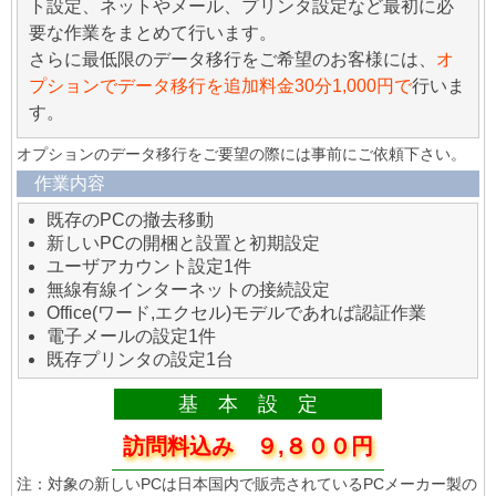
ト設定、ネットやメール、プリンタ設定など最初に必
要な作業をまとめて行います。
さらに最低限のデータ移行をご希望のお客様には、
オ
プションでデータ移行を追加料金30分1,000円で
行いま
す。
オプションのデータ移行をご要望の際には事前にご依頼下さい。
作業内容
既存のPCの撤去移動
新しいPCの開梱と設置と初期設定
ユーザアカウント設定1件
無線有線インターネットの接続設定
Office(ワード,エクセル)モデルであれば認証作業
電子メールの設定1件
既存プリンタの設定1台
基 本 設 定
訪問料込み ９,８００円
注：対象の新しいPCは日本国内で販売されているPCメーカー製の