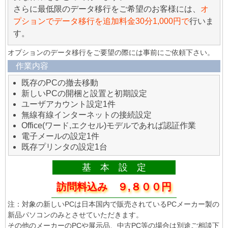
さらに最低限のデータ移行をご希望のお客様には、
オ
プションでデータ移行を追加料金30分1,000円で
行いま
す。
オプションのデータ移行をご要望の際には事前にご依頼下さい。
作業内容
既存のPCの撤去移動
新しいPCの開梱と設置と初期設定
ユーザアカウント設定1件
無線有線インターネットの接続設定
Office(ワード,エクセル)モデルであれば認証作業
電子メールの設定1件
既存プリンタの設定1台
基 本 設 定
訪問料込み ９,８００円
注：対象の新しいPCは日本国内で販売されているPCメーカー製の
新品パソコンのみとさせていただきます。
その他のメーカーのPCや展示品、中古PC等の場合は別途ご相談下