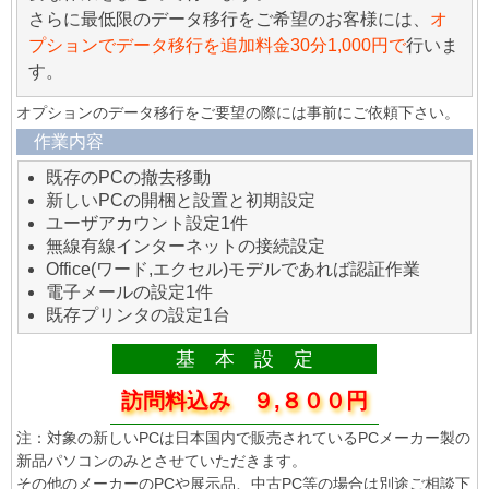
さらに最低限のデータ移行をご希望のお客様には、
オ
プションでデータ移行を追加料金30分1,000円で
行いま
す。
オプションのデータ移行をご要望の際には事前にご依頼下さい。
作業内容
既存のPCの撤去移動
新しいPCの開梱と設置と初期設定
ユーザアカウント設定1件
無線有線インターネットの接続設定
Office(ワード,エクセル)モデルであれば認証作業
電子メールの設定1件
既存プリンタの設定1台
基 本 設 定
訪問料込み ９,８００円
注：対象の新しいPCは日本国内で販売されているPCメーカー製の
新品パソコンのみとさせていただきます。
その他のメーカーのPCや展示品、中古PC等の場合は別途ご相談下