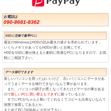
お電話は
090-8681-8362
SSDに交換で激早PCに
最近のWindowsはHDDの読み書きの速さを求められています。
いくらメモリがあってもHDDが遅いと台無しです。
HDDをSSDに載せ換えると劇的に快適なPCになりますので、お気
軽にご相談下さい。
データ移行できます
新しいパソコンを買ったはいいけど、古いパソコンにデータがあ
ってうまくデータを移行できないなんて事があります。
また、パソコンの調子が悪くなってきたけどデータの事がある
ので
新しいPCに買い替えもできず
に困っているとか、
すでにPCがちゃんと動いてくれなくてコピーも出来ないなんて
状態で放置してあるとか。
まとめてPC-TASKALにお任せ下さい。