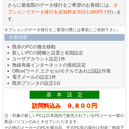
さらに最低限のデータ移行をご希望のお客様には、
オ
プションでデータ移行を追加料金30分1,000円で
行いま
す。
オプションのデータ移行をご要望の際には事前にご依頼下さい。
作業内容
既存のPCの撤去移動
新しいPCの開梱と設置と初期設定
ユーザアカウント設定1件
無線有線インターネットの接続設定
Office(ワード,エクセル)モデルであれば認証作業
電子メールの設定1件
既存プリンタの設定1台
基 本 設 定
訪問料込み ９,８００円
注：対象の新しいPCは日本国内で販売されているPCメーカー製の
新品パソコンのみとさせていただきます。
その他のメーカーのPCや展示品、中古PC等の場合は別途ご相談下