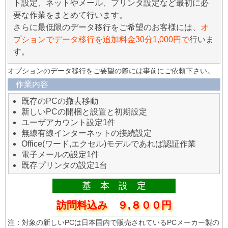
ト設定、ネットやメール、プリンタ設定など最初に必
要な作業をまとめて行います。
さらに最低限のデータ移行をご希望のお客様には、
オ
プションでデータ移行を追加料金30分1,000円で
行いま
す。
オプションのデータ移行をご要望の際には事前にご依頼下さい。
作業内容
既存のPCの撤去移動
新しいPCの開梱と設置と初期設定
ユーザアカウント設定1件
無線有線インターネットの接続設定
Office(ワード,エクセル)モデルであれば認証作業
電子メールの設定1件
既存プリンタの設定1台
基 本 設 定
訪問料込み ９,８００円
注：対象の新しいPCは日本国内で販売されているPCメーカー製の