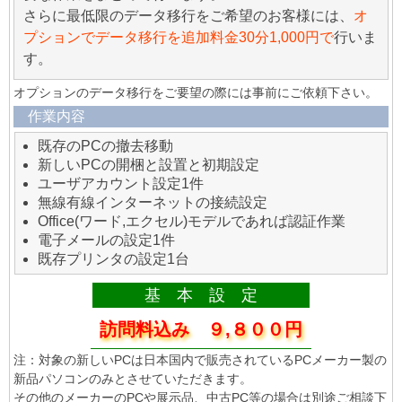
さらに最低限のデータ移行をご希望のお客様には、
オ
プションでデータ移行を追加料金30分1,000円で
行いま
す。
オプションのデータ移行をご要望の際には事前にご依頼下さい。
作業内容
既存のPCの撤去移動
新しいPCの開梱と設置と初期設定
ユーザアカウント設定1件
無線有線インターネットの接続設定
Office(ワード,エクセル)モデルであれば認証作業
電子メールの設定1件
既存プリンタの設定1台
基 本 設 定
訪問料込み ９,８００円
注：対象の新しいPCは日本国内で販売されているPCメーカー製の
新品パソコンのみとさせていただきます。
その他のメーカーのPCや展示品、中古PC等の場合は別途ご相談下