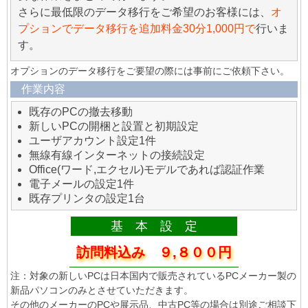
さらに最低限のデータ移行をご希望のお客様には、
オ
プションでデータ移行を追加料金30分1,000円で
行いま
す。
オプションのデータ移行をご要望の際には事前にご依頼下さい。
作業内容
既存のPCの撤去移動
新しいPCの開梱と設置と初期設定
ユーザアカウント設定1件
無線有線インターネットの接続設定
Office(ワード,エクセル)モデルであれば認証作業
電子メールの設定1件
既存プリンタの設定1台
基 本 設 定
訪問料込み ９,８００円
注：対象の新しいPCは日本国内で販売されているPCメーカー製の
新品パソコンのみとさせていただきます。
その他のメーカーのPCや展示品、中古PC等の場合は別途ご相談下