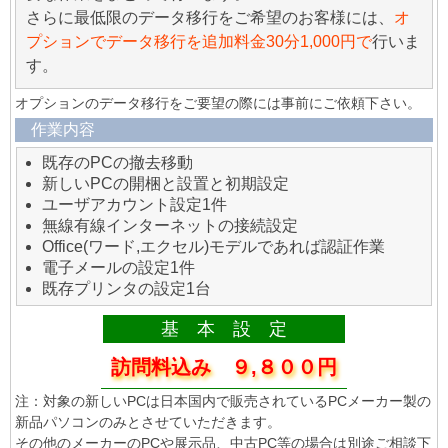
さらに最低限のデータ移行をご希望のお客様には、
オ
プションでデータ移行を追加料金30分1,000円で
行いま
す。
オプションのデータ移行をご要望の際には事前にご依頼下さい。
作業内容
既存のPCの撤去移動
新しいPCの開梱と設置と初期設定
ユーザアカウント設定1件
無線有線インターネットの接続設定
Office(ワード,エクセル)モデルであれば認証作業
電子メールの設定1件
既存プリンタの設定1台
基 本 設 定
訪問料込み ９,８００円
注：対象の新しいPCは日本国内で販売されているPCメーカー製の
新品パソコンのみとさせていただきます。
その他のメーカーのPCや展示品、中古PC等の場合は別途ご相談下