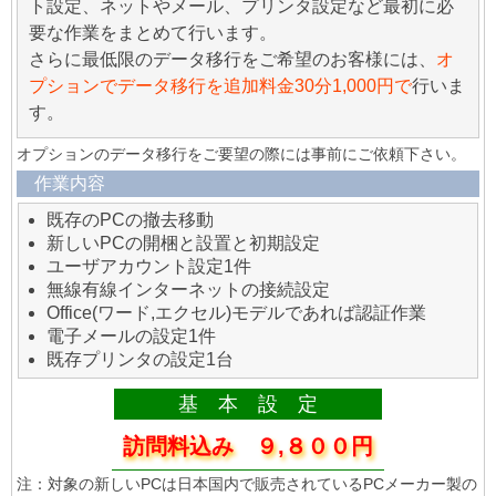
ト設定、ネットやメール、プリンタ設定など最初に必
要な作業をまとめて行います。
さらに最低限のデータ移行をご希望のお客様には、
オ
プションでデータ移行を追加料金30分1,000円で
行いま
す。
オプションのデータ移行をご要望の際には事前にご依頼下さい。
作業内容
既存のPCの撤去移動
新しいPCの開梱と設置と初期設定
ユーザアカウント設定1件
無線有線インターネットの接続設定
Office(ワード,エクセル)モデルであれば認証作業
電子メールの設定1件
既存プリンタの設定1台
基 本 設 定
訪問料込み ９,８００円
注：対象の新しいPCは日本国内で販売されているPCメーカー製の