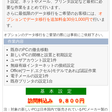
ト設定、ネットやメール、プリンタ設定など最初に必
要な作業をまとめて行います。
さらに最低限のデータ移行をご希望のお客様には、
オ
プションでデータ移行を追加料金30分1,000円で
行いま
す。
オプションのデータ移行をご要望の際には事前にご依頼下さい。
作業内容
既存のPCの撤去移動
新しいPCの開梱と設置と初期設定
ユーザアカウント設定1件
無線有線インターネットの接続設定
Office(ワード,エクセル)モデルであれば認証作業
電子メールの設定1件
既存プリンタの設定1台
基 本 設 定
訪問料込み ９,８００円
注：対象の新しいPCは日本国内で販売されているPCメーカー製の