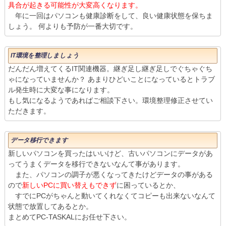
具合が起きる可能性が大変高くなります。
年に一回はパソコンも健康診断をして、良い健康状態を保ちま
しょう。 何よりも予防が一番大切です。
IT環境を整理しましょう
だんだん増えてくるIT関連機器。継ぎ足し継ぎ足しでぐちゃぐち
ゃになっていませんか？ あまりひどいことになっているとトラブ
ル発生時に大変な事になります。
もし気になるようであればご相談下さい。環境整理修正させてい
ただきます。
データ移行できます
新しいパソコンを買ったはいいけど、古いパソコンにデータがあ
ってうまくデータを移行できないなんて事があります。
また、パソコンの調子が悪くなってきたけどデータの事がある
ので
新しいPCに買い替えもできず
に困っているとか、
すでにPCがちゃんと動いてくれなくてコピーも出来ないなんて
状態で放置してあるとか。
まとめてPC-TASKALにお任せ下さい。