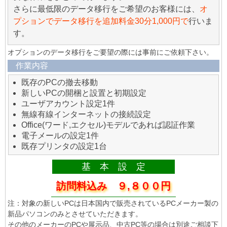
さらに最低限のデータ移行をご希望のお客様には、
オ
プションでデータ移行を追加料金30分1,000円で
行いま
す。
オプションのデータ移行をご要望の際には事前にご依頼下さい。
作業内容
既存のPCの撤去移動
新しいPCの開梱と設置と初期設定
ユーザアカウント設定1件
無線有線インターネットの接続設定
Office(ワード,エクセル)モデルであれば認証作業
電子メールの設定1件
既存プリンタの設定1台
基 本 設 定
訪問料込み ９,８００円
注：対象の新しいPCは日本国内で販売されているPCメーカー製の
新品パソコンのみとさせていただきます。
その他のメーカーのPCや展示品、中古PC等の場合は別途ご相談下