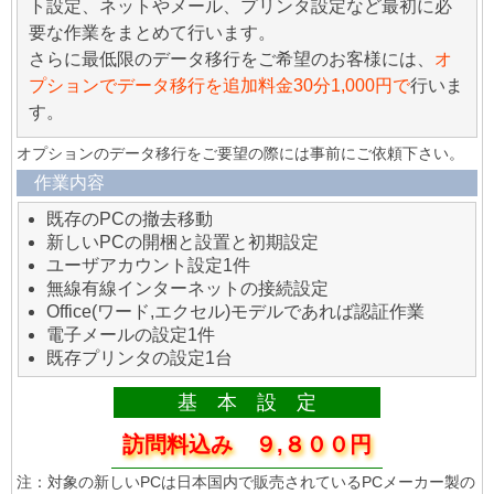
ト設定、ネットやメール、プリンタ設定など最初に必
要な作業をまとめて行います。
さらに最低限のデータ移行をご希望のお客様には、
オ
プションでデータ移行を追加料金30分1,000円で
行いま
す。
オプションのデータ移行をご要望の際には事前にご依頼下さい。
作業内容
既存のPCの撤去移動
新しいPCの開梱と設置と初期設定
ユーザアカウント設定1件
無線有線インターネットの接続設定
Office(ワード,エクセル)モデルであれば認証作業
電子メールの設定1件
既存プリンタの設定1台
基 本 設 定
訪問料込み ９,８００円
注：対象の新しいPCは日本国内で販売されているPCメーカー製の