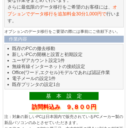
要な作業をまとめて行います。
さらに最低限のデータ移行をご希望のお客様には、
オ
プションでデータ移行を追加料金30分1,000円で
行いま
す。
オプションのデータ移行をご要望の際には事前にご依頼下さい。
作業内容
既存のPCの撤去移動
新しいPCの開梱と設置と初期設定
ユーザアカウント設定1件
無線有線インターネットの接続設定
Office(ワード,エクセル)モデルであれば認証作業
電子メールの設定1件
既存プリンタの設定1台
基 本 設 定
訪問料込み ９,８００円
注：対象の新しいPCは日本国内で販売されているPCメーカー製の
新品パソコンのみとさせていただきます。