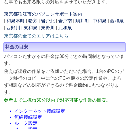
な事でも出来る限りの対応をさせていただきます。
東京都狛江市のパソコンサポート案内
|
和泉本町
|
猪方
|
岩戸北
|
岩戸南
|
駒井町
|
中和泉
|
西和泉
|
西野川
|
東和泉
|
東野川
|
元和泉
東京都の全てのエリアはこちら
料金の目安
パソコンたすかるの料金は30分ごとの時間制となっていま
す。
例えば複数の作業をご依頼いただいた場合、1台のPCのデ
ータ移行のコピー中に他のPCや機器の設定作業や、よろ
ず相談などの対応ができるので料金節約にもつながりま
す。
参考までに概ね30分以内で対応可能な作業の目安。
インターネット接続設定
無線接続設定
ルータ設定