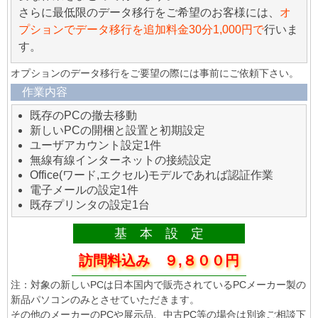
さらに最低限のデータ移行をご希望のお客様には、
オ
プションでデータ移行を追加料金30分1,000円で
行いま
す。
オプションのデータ移行をご要望の際には事前にご依頼下さい。
作業内容
既存のPCの撤去移動
新しいPCの開梱と設置と初期設定
ユーザアカウント設定1件
無線有線インターネットの接続設定
Office(ワード,エクセル)モデルであれば認証作業
電子メールの設定1件
既存プリンタの設定1台
基 本 設 定
訪問料込み ９,８００円
注：対象の新しいPCは日本国内で販売されているPCメーカー製の
新品パソコンのみとさせていただきます。
その他のメーカーのPCや展示品、中古PC等の場合は別途ご相談下