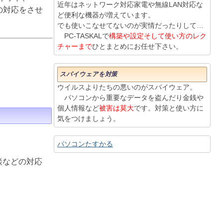
近年はネットワーク対応家電や無線LAN対応な
りの対応をさせ
ど便利な機器が増えています。
でも使いこなせてないのが実情だったりして…
PC-TASKALで
構築や設定そして使い方のレク
チャーまで
ひとまとめにお任せ下さい。
スパイウェアを対策
ウイルスよりたちの悪いのがスパイウェア。
パソコンから重要なデータを盗んだり金銭や
個人情報など
被害は莫大
です。対策と使い方に
気をつけましょう。
パソコンたすかる
談などの対応