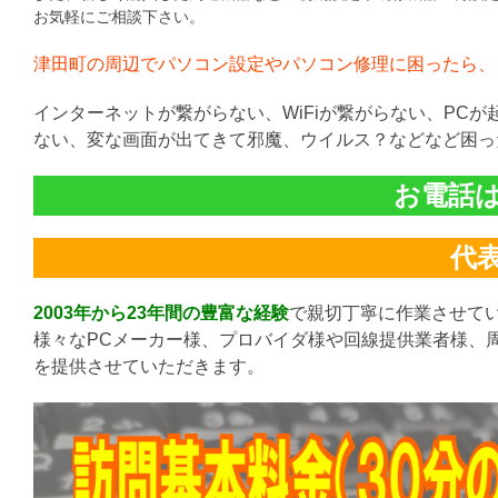
お気軽にご相談下さい。
津田町の周辺でパソコン設定やパソコン修理に困ったら、
インターネットが繋がらない、WiFiが繋がらない、PC
ない、変な画面が出てきて邪魔、ウイルス？などなど困っ
お電話は直
代表:
2003年から23年間の豊富な経験
で親切丁寧に作業させて
様々なPCメーカー様、プロバイダ様や回線提供業者様、
を提供させていただきます。