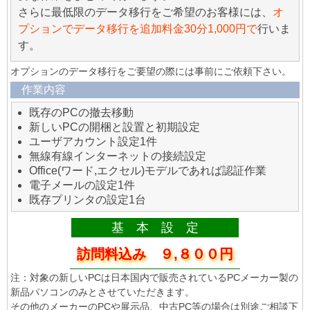
さらに最低限のデータ移行をご希望のお客様には、
オ
プションでデータ移行を追加料金30分1,000円で
行いま
す。
オプションのデータ移行をご要望の際には事前にご依頼下さい。
作業内容
既存のPCの撤去移動
新しいPCの開梱と設置と初期設定
ユーザアカウント設定1件
無線有線インターネットの接続設定
Office(ワード,エクセル)モデルであれば認証作業
電子メールの設定1件
既存プリンタの設定1台
基 本 設 定
訪問料込み ９,８００円
注：対象の新しいPCは日本国内で販売されているPCメーカー製の
新品パソコンのみとさせていただきます。
その他のメーカーのPCや展示品、中古PC等の場合は別途ご相談下