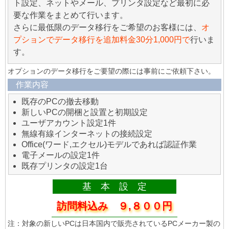
ト設定、ネットやメール、プリンタ設定など最初に必
要な作業をまとめて行います。
さらに最低限のデータ移行をご希望のお客様には、
オ
プションでデータ移行を追加料金30分1,000円で
行いま
す。
オプションのデータ移行をご要望の際には事前にご依頼下さい。
作業内容
既存のPCの撤去移動
新しいPCの開梱と設置と初期設定
ユーザアカウント設定1件
無線有線インターネットの接続設定
Office(ワード,エクセル)モデルであれば認証作業
電子メールの設定1件
既存プリンタの設定1台
基 本 設 定
訪問料込み ９,８００円
注：対象の新しいPCは日本国内で販売されているPCメーカー製の