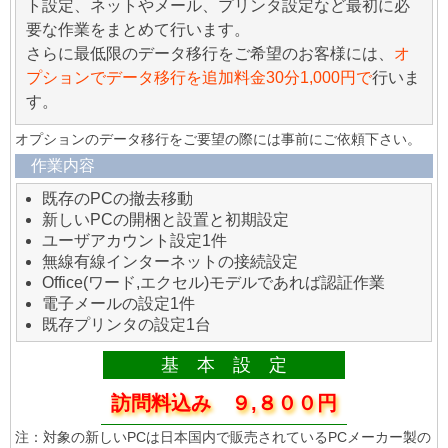
ト設定、ネットやメール、プリンタ設定など最初に必
要な作業をまとめて行います。
さらに最低限のデータ移行をご希望のお客様には、
オ
プションでデータ移行を追加料金30分1,000円で
行いま
す。
オプションのデータ移行をご要望の際には事前にご依頼下さい。
作業内容
既存のPCの撤去移動
新しいPCの開梱と設置と初期設定
ユーザアカウント設定1件
無線有線インターネットの接続設定
Office(ワード,エクセル)モデルであれば認証作業
電子メールの設定1件
既存プリンタの設定1台
基 本 設 定
訪問料込み ９,８００円
注：対象の新しいPCは日本国内で販売されているPCメーカー製の