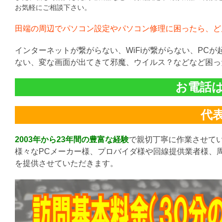
お気軽にご相談下さい。
田端の周辺でパソコン設定やパソコン修理に困ったら、ど
インターネットが繋がらない、WiFiが繋がらない、PC
ない、変な画面が出てきて邪魔、ウイルス？などなど困っ
お電話は直
代表:
2003年から23年間の豊富な経験
で親切丁寧に作業させて
様々なPCメーカー様、プロバイダ様や回線提供業者様、
を提供させていただきます。