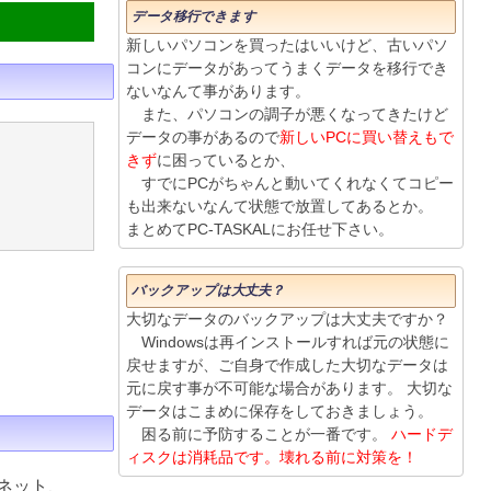
データ移行できます
新しいパソコンを買ったはいいけど、古いパソ
コンにデータがあってうまくデータを移行でき
ないなんて事があります。
また、パソコンの調子が悪くなってきたけど
データの事があるので
新しいPCに買い替えもで
きず
に困っているとか、
すでにPCがちゃんと動いてくれなくてコピー
も出来ないなんて状態で放置してあるとか。
まとめてPC-TASKALにお任せ下さい。
バックアップは大丈夫？
大切なデータのバックアップは大丈夫ですか？
Windowsは再インストールすれば元の状態に
戻せますが、ご自身で作成した大切なデータは
元に戻す事が不可能な場合があります。 大切な
データはこまめに保存をしておきましょう。
困る前に予防することが一番です。
ハードデ
ィスクは消耗品です。壊れる前に対策を！
ネット、