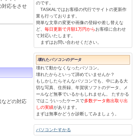
のです。
りの対応をさせ
TASKALではお客様の代行でサイトの更新作
業も行っております。
簡単な文章の変更や画像の登録や差し替えな
ど、
毎日更新で月額1万円から
お客様に合わせ
て対応いたします。
まずはお問い合わせください。
壊れたパソコンのデータ
壊れて動かなくなったパソコン。
壊れたからといって諦めていませんか？
もしかしたらそんなパソコンでも、中にある大
切な写真、住所録、年賀状ソフトのデータ、メ
ールなど無事でいるかもしれません。 たすかる
ではこういったケースで
多数データ救出取り出
談などの対応
しの実績
があります。
まずは無事かどうか診断してみましょう。
パソコンたすかる