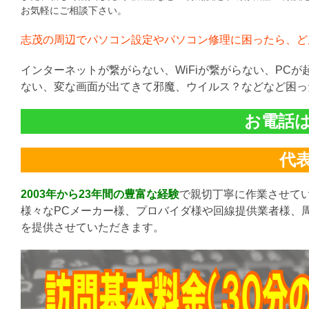
お気軽にご相談下さい。
志茂の周辺でパソコン設定やパソコン修理に困ったら、ど
インターネットが繋がらない、WiFiが繋がらない、PC
ない、変な画面が出てきて邪魔、ウイルス？などなど困っ
お電話は直
代表:
2003年から23年間の豊富な経験
で親切丁寧に作業させて
様々なPCメーカー様、プロバイダ様や回線提供業者様、
を提供させていただきます。