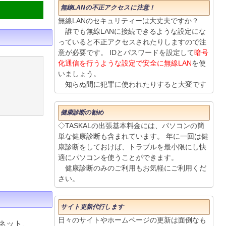
無線LANの不正アクセスに注意！
無線LANのセキュリティーは大丈夫ですか？
誰でも無線LANに接続できるような設定にな
っていると不正アクセスされたりしますので注
意が必要です。 IDとパスワードを設定して
暗号
化通信を行うような設定で安全に無線LAN
を使
いましょう。
知らぬ間に犯罪に使われたりすると大変です
健康診断の勧め
◇TASKALの出張基本料金には、パソコンの簡
単な健康診断も含まれています。 年に一回は健
康診断をしておけば、トラブルを最小限にし快
適にパソコンを使うことができます。
健康診断のみのご利用もお気軽にご利用くだ
さい。
サイト更新代行します
日々のサイトやホームページの更新は面倒なも
ネット、