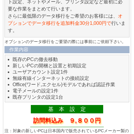
ト設定、ネットやメール、プリンタ設定など最初に必
要な作業をまとめて行います。
さらに最低限のデータ移行をご希望のお客様には、
オ
プションでデータ移行を追加料金30分1,000円で
行いま
す。
オプションのデータ移行をご要望の際には事前にご依頼下さい。
作業内容
既存のPCの撤去移動
新しいPCの開梱と設置と初期設定
ユーザアカウント設定1件
無線有線インターネットの接続設定
Office(ワード,エクセル)モデルであれば認証作業
電子メールの設定1件
既存プリンタの設定1台
基 本 設 定
訪問料込み ９,８００円
注：対象の新しいPCは日本国内で販売されているPCメーカー製の