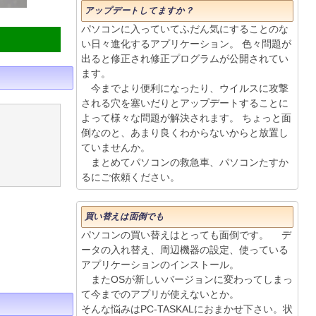
アップデートしてますか？
パソコンに入っていてふだん気にすることのな
い日々進化するアプリケーション。 色々問題が
出ると修正され修正プログラムが公開されてい
ます。
今までより便利になったり、ウイルスに攻撃
される穴を塞いだりとアップデートすることに
よって様々な問題が解決されます。 ちょっと面
倒なのと、あまり良くわからないからと放置し
ていませんか。
まとめてパソコンの救急車、パソコンたすか
るにご依頼ください。
買い替えは面倒でも
パソコンの買い替えはとっても面倒です。 デ
ータの入れ替え、周辺機器の設定、使っている
アプリケーションのインストール。
またOSが新しいバージョンに変わってしまっ
て今までのアプリが使えないとか。
そんな悩みはPC-TASKALにおまかせ下さい。状