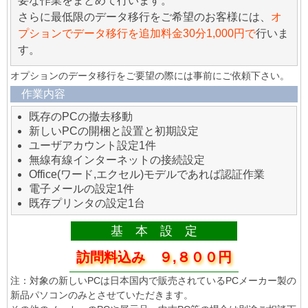
要な作業をまとめて行います。
さらに最低限のデータ移行をご希望のお客様には、
オ
プションでデータ移行を追加料金30分1,000円で
行いま
す。
オプションのデータ移行をご要望の際には事前にご依頼下さい。
作業内容
既存のPCの撤去移動
新しいPCの開梱と設置と初期設定
ユーザアカウント設定1件
無線有線インターネットの接続設定
Office(ワード,エクセル)モデルであれば認証作業
電子メールの設定1件
既存プリンタの設定1台
基 本 設 定
訪問料込み ９,８００円
注：対象の新しいPCは日本国内で販売されているPCメーカー製の
新品パソコンのみとさせていただきます。