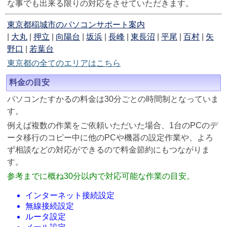
な事でも出来る限りの対応をさせていただきます。
東京都稲城市のパソコンサポート案内
|
大丸
|
押立
|
向陽台
|
坂浜
|
長峰
|
東長沼
|
平尾
|
百村
|
矢
野口
|
若葉台
東京都の全てのエリアはこちら
料金の目安
パソコンたすかるの料金は30分ごとの時間制となっていま
す。
例えば複数の作業をご依頼いただいた場合、1台のPCのデ
ータ移行のコピー中に他のPCや機器の設定作業や、よろ
ず相談などの対応ができるので料金節約にもつながりま
す。
参考までに概ね30分以内で対応可能な作業の目安。
インターネット接続設定
無線接続設定
ルータ設定