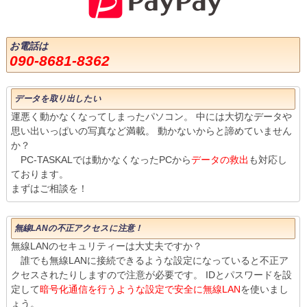
お電話は
090-8681-8362
データを取り出したい
運悪く動かなくなってしまったパソコン。 中には大切なデータや
思い出いっぱいの写真など満載。 動かないからと諦めていません
か？
PC-TASKALでは動かなくなったPCから
データの救出
も対応し
ております。
まずはご相談を！
無線LANの不正アクセスに注意！
無線LANのセキュリティーは大丈夫ですか？
誰でも無線LANに接続できるような設定になっていると不正ア
クセスされたりしますので注意が必要です。 IDとパスワードを設
定して
暗号化通信を行うような設定で安全に無線LAN
を使いまし
ょう。