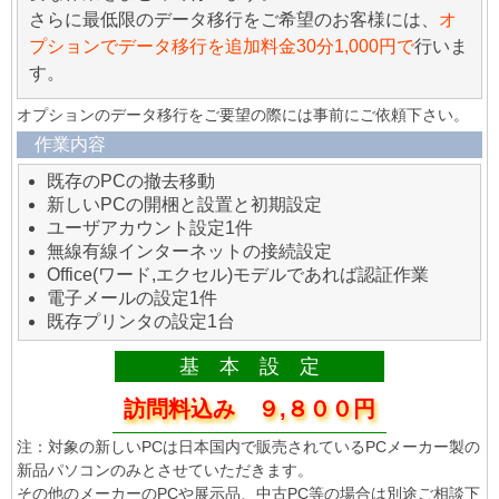
さらに最低限のデータ移行をご希望のお客様には、
オ
プションでデータ移行を追加料金30分1,000円で
行いま
す。
オプションのデータ移行をご要望の際には事前にご依頼下さい。
作業内容
既存のPCの撤去移動
新しいPCの開梱と設置と初期設定
ユーザアカウント設定1件
無線有線インターネットの接続設定
Office(ワード,エクセル)モデルであれば認証作業
電子メールの設定1件
既存プリンタの設定1台
基 本 設 定
訪問料込み ９,８００円
注：対象の新しいPCは日本国内で販売されているPCメーカー製の
新品パソコンのみとさせていただきます。
その他のメーカーのPCや展示品、中古PC等の場合は別途ご相談下