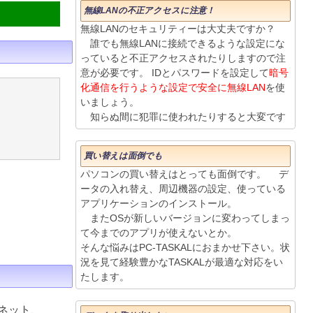
無線LANの不正アクセスに注意！
無線LANのセキュリティーは大丈夫ですか？
誰でも無線LANに接続できるような設定にな
っていると不正アクセスされたりしますので注
意が必要です。 IDとパスワードを設定して
暗号
化通信を行うような設定で安全に無線LAN
を使
いましょう。
知らぬ間に犯罪に使われたりすると大変です
買い替えは面倒でも
パソコンの買い替えはとっても面倒です。 デ
ータの入れ替え、周辺機器の設定、使っている
アプリケーションのインストール。
またOSが新しいバージョンに変わってしまっ
て今までのアプリが使えないとか。
そんな悩みはPC-TASKALにおまかせ下さい。状
況を見て経験豊かなTASKALが最適な対応をい
たします。
ネット、