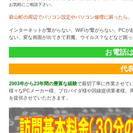
お気軽にご相談下さい。
萩山町の周辺でパソコン設定やパソコン修理に困ったら、
インターネットが繋がらない、WiFiが繋がらない、PC
ない、変な画面が出てきて邪魔、ウイルス？などなど困っ
お電話は直
代表:
2003年から23年間の豊富な経験
で親切丁寧に作業させて
様々なPCメーカー様、プロバイダ様や回線提供業者様、
を提供させていただきます。