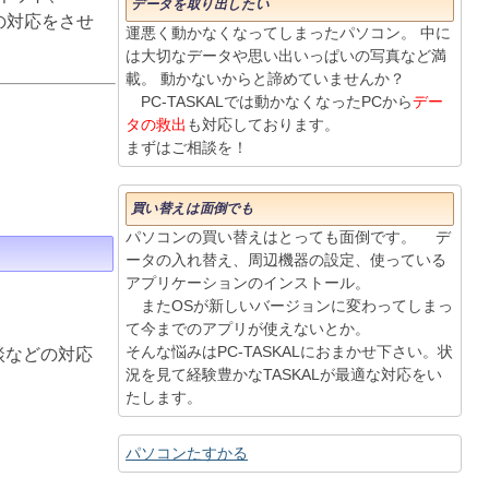
データを取り出したい
りの対応をさせ
運悪く動かなくなってしまったパソコン。 中に
は大切なデータや思い出いっぱいの写真など満
載。 動かないからと諦めていませんか？
PC-TASKALでは動かなくなったPCから
デー
タの救出
も対応しております。
まずはご相談を！
買い替えは面倒でも
パソコンの買い替えはとっても面倒です。 デ
ータの入れ替え、周辺機器の設定、使っている
アプリケーションのインストール。
またOSが新しいバージョンに変わってしまっ
て今までのアプリが使えないとか。
そんな悩みはPC-TASKALにおまかせ下さい。状
談などの対応
況を見て経験豊かなTASKALが最適な対応をい
たします。
パソコンたすかる