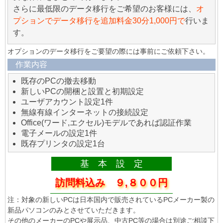
さらに最低限のデータ移行をご希望のお客様には、
オ
プションでデータ移行を追加料金30分1,000円で
行いま
す。
オプションのデータ移行をご要望の際には事前にご依頼下さい。
作業内容
既存のPCの撤去移動
新しいPCの開梱と設置と初期設定
ユーザアカウント設定1件
無線有線インターネットの接続設定
Office(ワード,エクセル)モデルであれば認証作業
電子メールの設定1件
既存プリンタの設定1台
基 本 設 定
訪問料込み ９,８００円
注：対象の新しいPCは日本国内で販売されているPCメーカー製の
新品パソコンのみとさせていただきます。
その他のメーカーのPCや展示品、中古PC等の場合は別途ご相談下